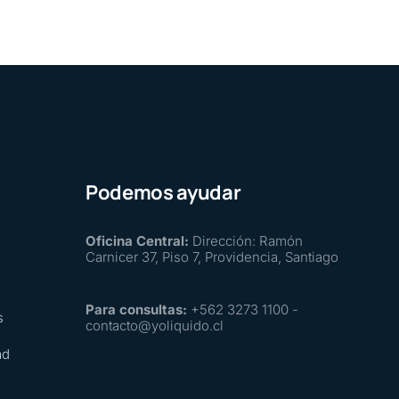
Podemos ayudar
Oficina Central:
Dirección: Ramón
Carnicer 37, Piso 7, Providencia, Santiago
Para consultas:
+562 3273 1100 -
s
contacto@yoliquido.cl
ad