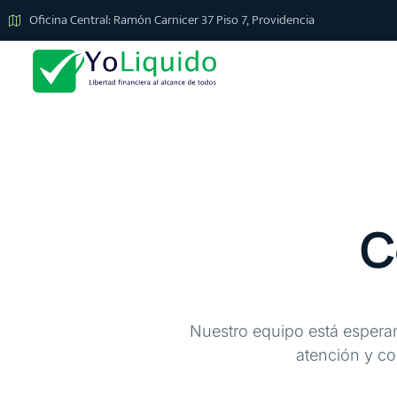
Ir
Oficina Central: Ramón Carnicer 37 Piso 7, Providencia
al
contenido
C
Nuestro equipo está espera
atención y c